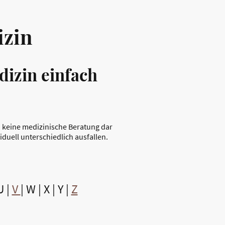
izin
dizin einfach
n keine medizinische Beratung dar
duell unterschiedlich ausfallen.
U |
V
| W | X | Y |
Z