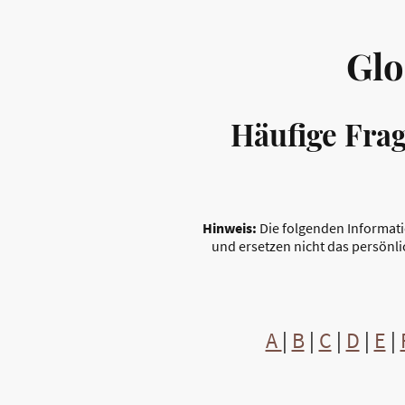
Glo
Häufige Frag
Hinweis:
Die folgenden Informati
und ersetzen nicht das persönli
A
|
B
|
C
|
D
|
E
|