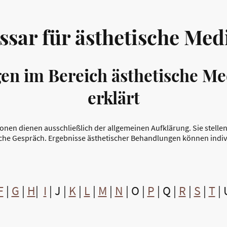
ssar für ästhetische Med
en im Bereich ästhetische Me
erklärt
onen dienen ausschließlich der allgemeinen Aufklärung. Sie stelle
che Gespräch. Ergebnisse ästhetischer Behandlungen können indivi
F
|
G
|
H
|
I
| J |
K
|
L
|
M
|
N
| O |
P
| Q |
R
|
S
|
T
| 