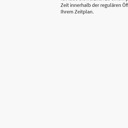
Zeit innerhalb der regulären Ö
Ihrem Zeitplan.
Starts
Öffn