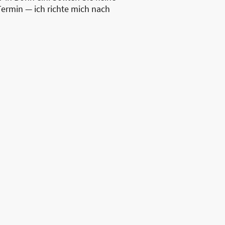
Termin — ich richte mich nach
temap
0 Uhr