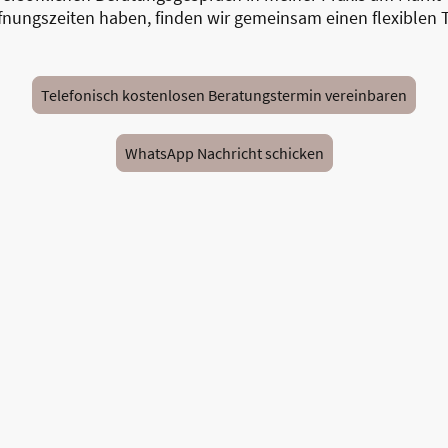
ffnungszeiten haben, finden wir gemeinsam einen flexiblen 
Telefonisch kostenlosen Beratungstermin vereinbaren
WhatsApp Nachricht schicken
eite
Datenschutzerklärung
Kontakt
Impressum
Si
©Copyright Amelie von Plüskow 2026. Alle Rechte vorbehalten.
ungszeiten: Montag - Freitag 10:00 - 20:00 Uhr, Samstag 10:00 - 18:0